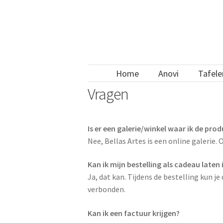
Ga
Ga
door
direct
naar
naar
navigatie
de
inhoud
Home
Anovi
Tafele
Vragen
Is er een galerie/winkel waar ik de pro
Nee, Bellas Artes is een online galerie
Kan ik mijn bestelling als cadeau laten
Ja, dat kan. Tijdens de bestelling kun 
verbonden.
Kan ik een factuur krijgen?