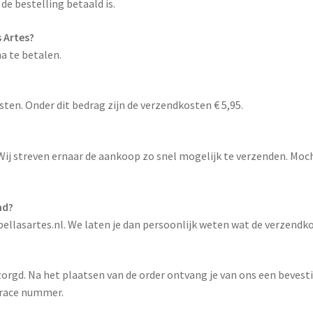
 de bestelling betaald is.
 Artes?
na te betalen.
sten. Onder dit bedrag zijn de verzendkosten € 5,95.
 Wij streven ernaar de aankoop zo snel mogelijk te verzenden. Moch
nd?
llasartes.nl. We laten je dan persoonlijk weten wat de verzendko
rgd. Na het plaatsen van de order ontvang je van ons een bevesti
 trace nummer.