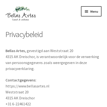
Ga
Ga
Menu
door
direct
naar
naar
navigatie
de
Home
Privacybeleid
inhoud
Anovi
Bellas Artes,
gevestigd aan Weststraat 20
Tafelen
4315 AK Dreischor, is verantwoordelijk voor de verwerking
van persoonsgegevens zoals weergegeven in deze
Objecten
privacyverklaring.
Theedoeken/servetten
Contactgegevens:
https://www.bellasartes.nl
Mijn account
Weststraat 20
4315 AK Dreischor
+31 6-22461422
Vragen