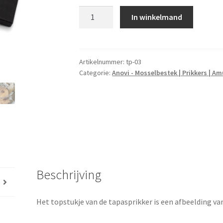
Tapasprikkers
In winkelmand
met
boompje
aantal
Artikelnummer:
tp-03
Categorie:
Anovi - Mosselbestek | Prikkers | 
Beschrijving
Het topstukje van de tapasprikker is een afbeelding v