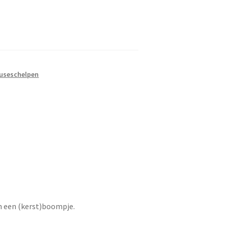
Amuseschelpen
an een (kerst)boompje.